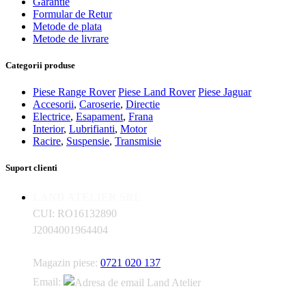
Garantie
Formular de Retur
Metode de plata
Metode de livrare
Categorii produse
Piese Range Rover
Piese Land Rover
Piese Jaguar
Accesorii
,
Caroserie
,
Directie
Electrice
,
Esapament
,
Frana
Interior
,
Lubrifianti
,
Motor
Racire
,
Suspensie
,
Transmisie
Suport clienti
LAND ATELIER SRL
CUI: RO16132890
J2004001964404
Magazin piese:
0721 020 137
Email: