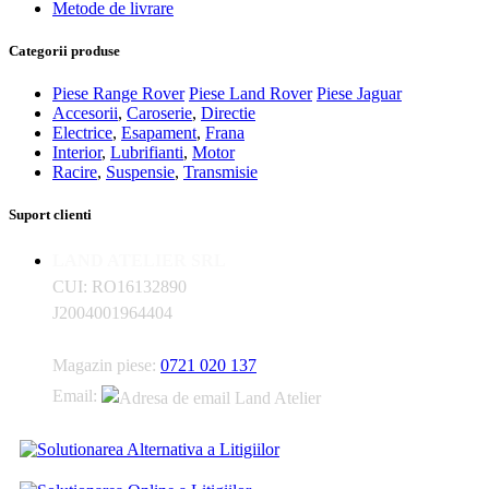
Metode de livrare
Categorii produse
Piese Range Rover
Piese Land Rover
Piese Jaguar
Accesorii
,
Caroserie
,
Directie
Electrice
,
Esapament
,
Frana
Interior
,
Lubrifianti
,
Motor
Racire
,
Suspensie
,
Transmisie
Suport clienti
LAND ATELIER SRL
CUI: RO16132890
J2004001964404
Magazin piese:
0721 020 137
Email: