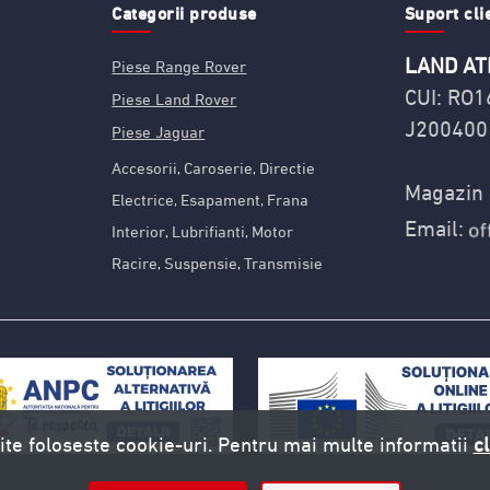
Categorii produse
Suport cli
LAND AT
Piese Range Rover
CUI: RO
Piese Land Rover
J200400
Piese Jaguar
Accesorii
Caroserie
Directie
,
,
Magazin 
Electrice
Esapament
Frana
,
,
Email:
Interior
Lubrifianti
Motor
,
,
Racire
Suspensie
Transmisie
,
,
ite foloseste cookie-uri. Pentru mai multe informatii
cl