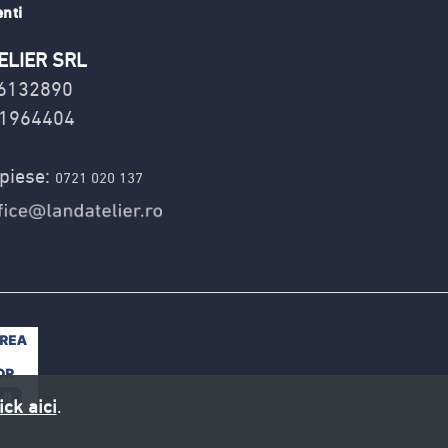
enti
ELIER SRL
16132890
1964404
piese:
0721 020 137
ick aici
.