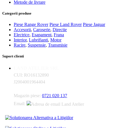
Metode de livrare
Categorii produse
Piese Range Rover
Piese Land Rover
Piese Jaguar
Accesorii
,
Caroserie
,
Directie
Electrice
,
Esapament
,
Frana
Interior
,
Lubrifianti
,
Motor
Racire
,
Suspensie
,
Transmisie
Suport clienti
LAND ATELIER SRL
CUI: RO16132890
J2004001964404
Magazin piese:
0721 020 137
Email: