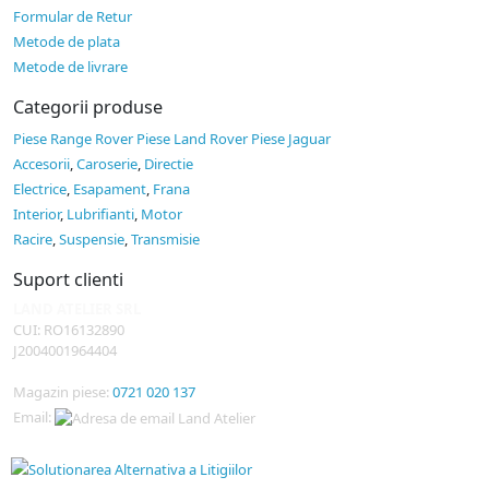
Formular de Retur
Metode de plata
Metode de livrare
Categorii produse
Piese Range Rover
Piese Land Rover
Piese Jaguar
Accesorii
,
Caroserie
,
Directie
Electrice
,
Esapament
,
Frana
Interior
,
Lubrifianti
,
Motor
Racire
,
Suspensie
,
Transmisie
Suport clienti
LAND ATELIER SRL
CUI: RO16132890
J2004001964404
Magazin piese:
0721 020 137
Email: