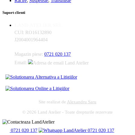
Racire
,
Suspensie
,
Transmisie
Suport clienti
LAND ATELIER SRL
CUI: RO16132890
J2004001964404
Magazin piese:
0721 020 137
Email:
Site realizat de
Alexandru Saru
© 2026 Land Atelier - Toate drepturile rezervate
0721 020 137
0721 020 137