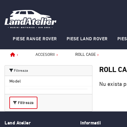
PIESE RANGE ROVER
PIESE LAND ROVER
PIE
ACCESORII
ROLL CAGE
Home
ROLL C
Filtreaza
Model
Nu exista p
Filtreaza
Land Atelier
Informatii