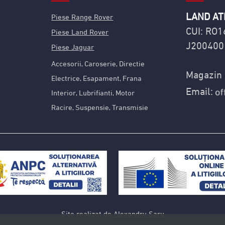
LAND AT
Piese Range Rover
CUI: RO
Piese Land Rover
J200400
Piese Jaguar
Accesorii
Caroserie
Directie
,
,
Magazin 
Electrice
Esapament
Frana
,
,
Email:
Interior
Lubrifianti
Motor
,
,
Racire
Suspensie
Transmisie
,
,
Site realizat de
Alexandru Saru