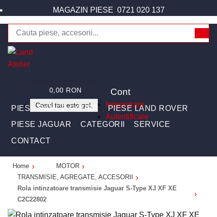
MAGAZIN PIESE
0721 020 137
Cont
0,00 RON
Inregistrare
Cosul tau este gol.
PIESE RANGE ROVER
PIESE LAND ROVER
Autentificare
PIESE JAGUAR
CATEGORII
SERVICE
CONTACT
Home
MOTOR
TRANSMISIE, AGREGATE, ACCESORII
Rola intinzatoare transmisie Jaguar S-Type XJ XF XE
C2C22802