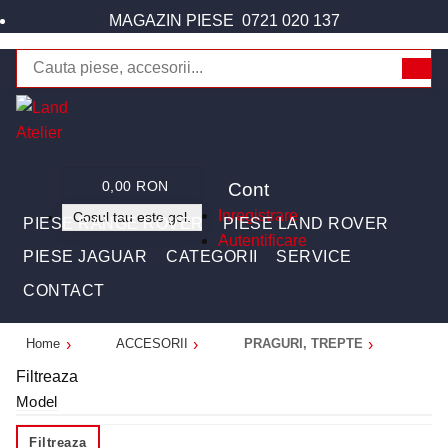
MAGAZIN PIESE
0721 020 137
Cont
0,00 RON
Inregistrare
Cosul tau este gol.
PIESE RANGE ROVER
PIESE LAND ROVER
Autentificare
PIESE JAGUAR
CATEGORII
SERVICE
CONTACT
Home
ACCESORII
PRAGURI, TREPTE
Filtreaza
Model
Filtreaza