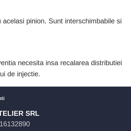
celasi pinion. Sunt interschimbabile si
ntia necesita insa recalarea distributiei
i de injectie.
ti
TELIER SRL
16132890