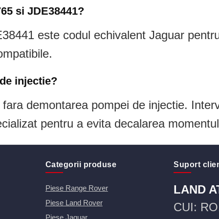
3765 si JDE38441?
441 este codul echivalent Jaguar pentru a
mpatibile.
de injectie?
 fara demontarea pompei de injectie. Interve
cializat pentru a evita decalarea momentulu
Categorii produse
Suport clien
LAND A
Piese Range Rover
Piese Land Rover
CUI: RO
Piese Jaguar