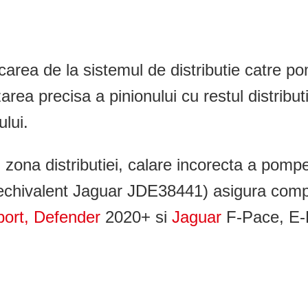
carea de la sistemul de distributie catre po
area precisa a pinionului cu restul distribu
ului.
ona distributiei, calare incorecta a pompei
cod echivalent Jaguar JDE38441) asigura com
port, Defender
2020+ si
Jaguar
F-Pace, E-P