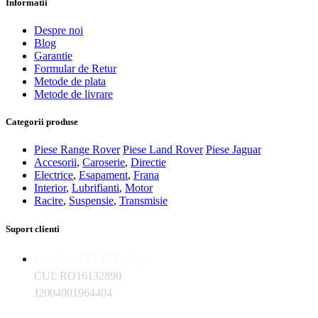
Informatii
Despre noi
Blog
Garantie
Formular de Retur
Metode de plata
Metode de livrare
Categorii produse
Piese Range Rover
Piese Land Rover
Piese Jaguar
Accesorii
,
Caroserie
,
Directie
Electrice
,
Esapament
,
Frana
Interior
,
Lubrifianti
,
Motor
Racire
,
Suspensie
,
Transmisie
Suport clienti
LAND ATELIER SRL
CUI: RO16132890
J2004001964404