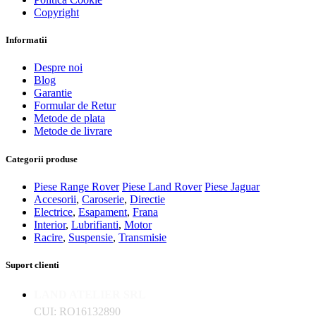
Copyright
Informatii
Despre noi
Blog
Garantie
Formular de Retur
Metode de plata
Metode de livrare
Categorii produse
Piese Range Rover
Piese Land Rover
Piese Jaguar
Accesorii
,
Caroserie
,
Directie
Electrice
,
Esapament
,
Frana
Interior
,
Lubrifianti
,
Motor
Racire
,
Suspensie
,
Transmisie
Suport clienti
LAND ATELIER SRL
CUI: RO16132890