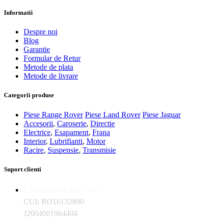
Informatii
Despre noi
Blog
Garantie
Formular de Retur
Metode de plata
Metode de livrare
Categorii produse
Piese Range Rover
Piese Land Rover
Piese Jaguar
Accesorii
,
Caroserie
,
Directie
Electrice
,
Esapament
,
Frana
Interior
,
Lubrifianti
,
Motor
Racire
,
Suspensie
,
Transmisie
Suport clienti
LAND ATELIER SRL
CUI: RO16132890
J2004001964404