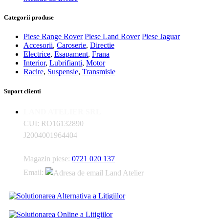
Categorii produse
Piese Range Rover
Piese Land Rover
Piese Jaguar
Accesorii
,
Caroserie
,
Directie
Electrice
,
Esapament
,
Frana
Interior
,
Lubrifianti
,
Motor
Racire
,
Suspensie
,
Transmisie
Suport clienti
LAND ATELIER SRL
CUI: RO16132890
J2004001964404
Magazin piese:
0721 020 137
Email: