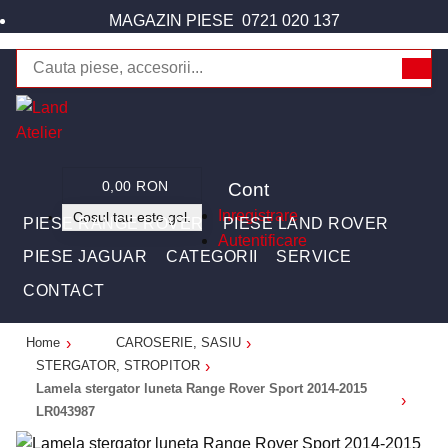
MAGAZIN PIESE
0721 020 137
Cont
0,00 RON
Inregistrare
Cosul tau este gol.
PIESE RANGE ROVER
PIESE LAND ROVER
Autentificare
PIESE JAGUAR
CATEGORII
SERVICE
CONTACT
Home
CAROSERIE, SASIU
STERGATOR, STROPITOR
Lamela stergator luneta Range Rover Sport 2014-2015
LR043987