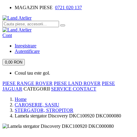
MAGAZIN PIESE
0721 020 137
Cont
Inregistrare
Autentificare
0,00 RON
Cosul tau este gol.
PIESE RANGE ROVER
PIESE LAND ROVER
PIESE
JAGUAR
CATEGORII
SERVICE
CONTACT
Home
CAROSERIE, SASIU
STERGATOR, STROPITOR
Lamela stergator Discovery DKC100920 DKC000080