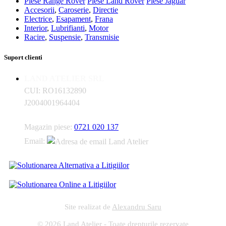
Piese Range Rover
Piese Land Rover
Piese Jaguar
Accesorii
,
Caroserie
,
Directie
Electrice
,
Esapament
,
Frana
Interior
,
Lubrifianti
,
Motor
Racire
,
Suspensie
,
Transmisie
Suport clienti
LAND ATELIER SRL
CUI: RO16132890
J2004001964404
Magazin piese:
0721 020 137
Email:
Site realizat de
Alexandru Saru
© 2026 Land Atelier - Toate drepturile rezervate