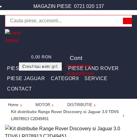
MAGAZIN PIESE
0721 020 137
Cont
0,00 RON
Inregistrare
Cosul tau este gol.
PIESE RANGE ROVER
PIESE LAND ROVER
Autentificare
PIESE JAGUAR
CATEGORII
SERVICE
CONTACT
Home
MOTOR
DISTRIBUTIE
Kit distributie Range Rover Discovery si Jaguar 3.0 TDV6
LR078913 C2D49451