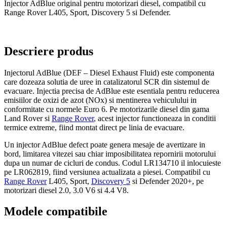
Injector AdBlue original pentru motorizari diesel, compatibil cu
Range Rover L405, Sport, Discovery 5 si Defender.
Descriere produs
Injectorul AdBlue (DEF – Diesel Exhaust Fluid) este componenta
care dozeaza solutia de uree in catalizatorul SCR din sistemul de
evacuare. Injectia precisa de AdBlue este esentiala pentru reducerea
emisiilor de oxizi de azot (NOx) si mentinerea vehiculului in
conformitate cu normele Euro 6. Pe motorizarile diesel din gama
Land Rover si
Range Rover
, acest injector functioneaza in conditii
termice extreme, fiind montat direct pe linia de evacuare.
Un injector AdBlue defect poate genera mesaje de avertizare in
bord, limitarea vitezei sau chiar imposibilitatea repornirii motorului
dupa un numar de cicluri de condus. Codul LR134710 il inlocuieste
pe LR062819, fiind versiunea actualizata a piesei. Compatibil cu
Range Rover
L405, Sport,
Discovery 5
si Defender 2020+, pe
motorizari diesel 2.0, 3.0 V6 si 4.4 V8.
Modele compatibile