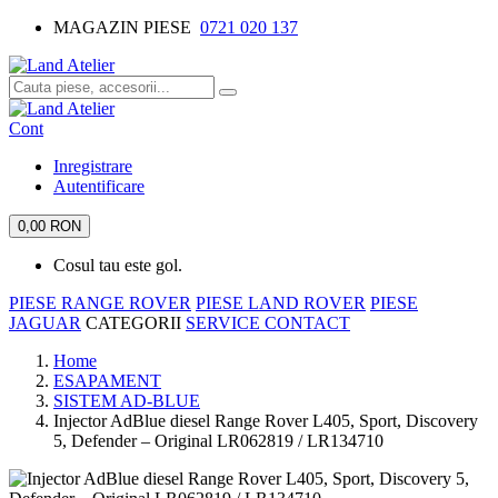
MAGAZIN PIESE
0721 020 137
Cont
Inregistrare
Autentificare
0,00 RON
Cosul tau este gol.
PIESE RANGE ROVER
PIESE LAND ROVER
PIESE
JAGUAR
CATEGORII
SERVICE
CONTACT
Home
ESAPAMENT
SISTEM AD-BLUE
Injector AdBlue diesel Range Rover L405, Sport, Discovery
5, Defender – Original LR062819 / LR134710