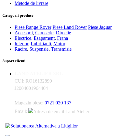
Metode de livrare
Categorii produse
Piese Range Rover
Piese Land Rover
Piese Jaguar
Accesorii
,
Caroserie
,
Directie
Electrice
,
Esapament
,
Frana
Interior
,
Lubrifianti
,
Motor
Racire
,
Suspensie
,
Transmisie
Suport clienti
LAND ATELIER SRL
CUI: RO16132890
J2004001964404
Magazin piese:
0721 020 137
Email: