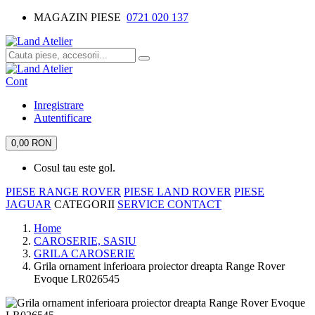
MAGAZIN PIESE
0721 020 137
Cont
Inregistrare
Autentificare
0,00 RON
Cosul tau este gol.
PIESE RANGE ROVER
PIESE LAND ROVER
PIESE
JAGUAR
CATEGORII
SERVICE
CONTACT
Home
CAROSERIE, SASIU
GRILA CAROSERIE
Grila ornament inferioara proiector dreapta Range Rover
Evoque LR026545