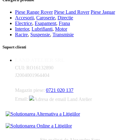
Piese Range Rover
Piese Land Rover
Piese Jaguar
Accesorii
,
Caroserie
,
Directie
Electrice
,
Esapament
,
Frana
Interior
,
Lubrifianti
,
Motor
Racire
,
Suspensie
,
Transmisie
Suport clienti
LAND ATELIER SRL
CUI: RO16132890
J2004001964404
Magazin piese:
0721 020 137
Email:
Site realizat de
Alexandru Saru