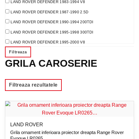
LAND ROVER DEFENDER 1983-1994 V8
LAND ROVER DEFENDER 1987-1990 2.5D
LAND ROVER DEFENDER 1990-1994 200TDI
LAND ROVER DEFENDER 1995-1998 300TDI
LAND ROVER DEFENDER 1995-2000 V8
Filtreaza
LAND ROVER DEFENDER 1998-2006 TD5
GRILA CAROSERIE
LAND ROVER DEFENDER 2007-2016 2.4D
LAND ROVER DEFENDER 2012-2016 2.2D
RANGE ROVER EVOQUE 2011-2018 2.2D
Filtreaza rezultatele
RANGE ROVER EVOQUE 2011-prezent 2.0
RANGE ROVER EVOQUE 2011-prezent 2.0D
LAND ROVER
Grila ornament inferioara proiector dreapta Range Rover
Evoque LR0265…