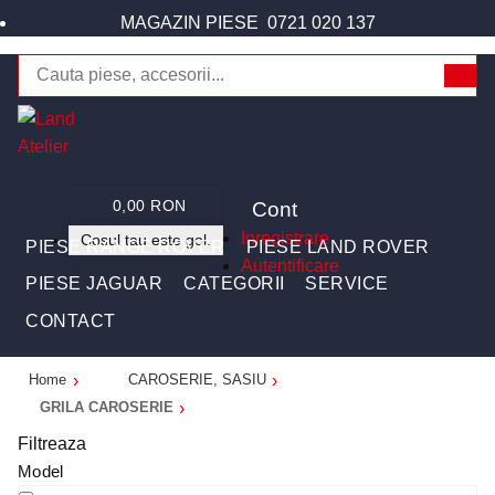
MAGAZIN PIESE
0721 020 137
Cont
0,00 RON
Inregistrare
Cosul tau este gol.
PIESE RANGE ROVER
PIESE LAND ROVER
Autentificare
PIESE JAGUAR
CATEGORII
SERVICE
CONTACT
Home
CAROSERIE, SASIU
GRILA CAROSERIE
Filtreaza
Model