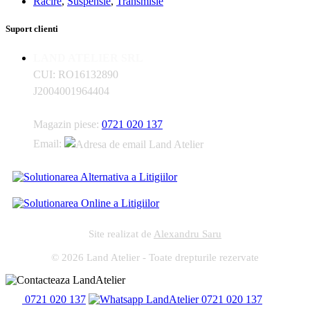
Racire
,
Suspensie
,
Transmisie
Suport clienti
LAND ATELIER SRL
CUI: RO16132890
J2004001964404
Magazin piese:
0721 020 137
Email:
Site realizat de
Alexandru Saru
© 2026 Land Atelier - Toate drepturile rezervate
0721 020 137
0721 020 137