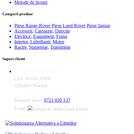
Metode de livrare
Categorii produse
Piese Range Rover
Piese Land Rover
Piese Jaguar
Accesorii
,
Caroserie
,
Directie
Electrice
,
Esapament
,
Frana
Interior
,
Lubrifianti
,
Motor
Racire
,
Suspensie
,
Transmisie
Suport clienti
LAND ATELIER SRL
CUI: RO16132890
J2004001964404
Magazin piese:
0721 020 137
Email: