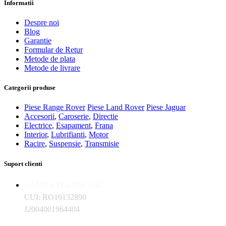
Informatii
Despre noi
Blog
Garantie
Formular de Retur
Metode de plata
Metode de livrare
Categorii produse
Piese Range Rover
Piese Land Rover
Piese Jaguar
Accesorii
,
Caroserie
,
Directie
Electrice
,
Esapament
,
Frana
Interior
,
Lubrifianti
,
Motor
Racire
,
Suspensie
,
Transmisie
Suport clienti
LAND ATELIER SRL
CUI: RO16132890
J2004001964404