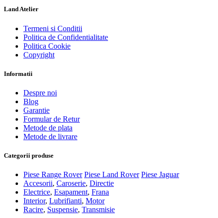
Land Atelier
Termeni si Conditii
Politica de Confidentialitate
Politica Cookie
Copyright
Informatii
Despre noi
Blog
Garantie
Formular de Retur
Metode de plata
Metode de livrare
Categorii produse
Piese Range Rover
Piese Land Rover
Piese Jaguar
Accesorii
,
Caroserie
,
Directie
Electrice
,
Esapament
,
Frana
Interior
,
Lubrifianti
,
Motor
Racire
,
Suspensie
,
Transmisie