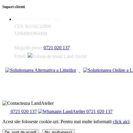
Suport clienti
LAND ATELIER SRL
CUI: RO16132890
J2004001964404
Magazin piese:
0721 020 137
Email:
0721 020 137
0721 020 137
Acest site foloseste cookie-uri. Pentru mai multe informatii
click aici
.
Da, sunt de acord!
Nu, multumesc!