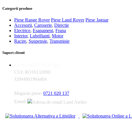
Categorii produse
Piese Range Rover
Piese Land Rover
Piese Jaguar
Accesorii
,
Caroserie
,
Directie
Electrice
,
Esapament
,
Frana
Interior
,
Lubrifianti
,
Motor
Racire
,
Suspensie
,
Transmisie
Suport clienti
LAND ATELIER SRL
CUI: RO16132890
J2004001964404
Magazin piese:
0721 020 137
Email: