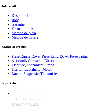
Informatii
Despre noi
Blog
Garantie
Formular de Retur
Metode de plata
Metode de livrare
Categorii produse
Piese Range Rover
Piese Land Rover
Piese Jaguar
Accesorii
,
Caroserie
,
Directie
Electrice
,
Esapament
,
Frana
Interior
,
Lubrifianti
,
Motor
Racire
,
Suspensie
,
Transmisie
Suport clienti
LAND ATELIER SRL
CUI: RO16132890
J2004001964404