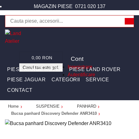
MAGAZIN PIESE
0721 020 137
Cont
0,00 RON
Inregistrare
Cosul tau este gol.
PIESE RANGE ROVER
PIESE LAND ROVER
Autentificare
PIESE JAGUAR
CATEGORII
SERVICE
CONTACT
Home
SUSPENSIE
PANHARD
Bucsa panhard Discovery Defender ANR3410