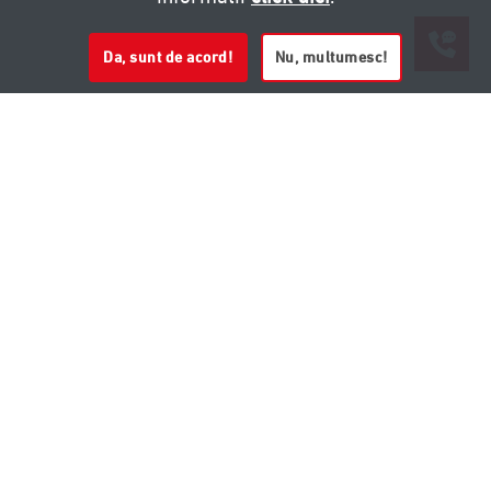
Da, sunt de acord!
Nu, multumesc!
0721 020 137
0721 020 137
Land Atelier
Termeni si Conditii