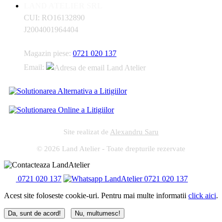
LAND ATELIER SRL
CUI: RO16132890
J2004001964404
Magazin piese:
0721 020 137
Email:
Site realizat de
Alexandru Saru
© 2026 Land Atelier - Toate drepturile rezervate
0721 020 137
0721 020 137
Acest site foloseste cookie-uri. Pentru mai multe informatii
click aici
.
Da, sunt de acord!
Nu, multumesc!