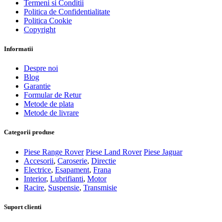
Termeni si Conditii
Politica de Confidentialitate
Politica Cookie
Copyright
Informatii
Despre noi
Blog
Garantie
Formular de Retur
Metode de plata
Metode de livrare
Categorii produse
Piese Range Rover
Piese Land Rover
Piese Jaguar
Accesorii
,
Caroserie
,
Directie
Electrice
,
Esapament
,
Frana
Interior
,
Lubrifianti
,
Motor
Racire
,
Suspensie
,
Transmisie
Suport clienti