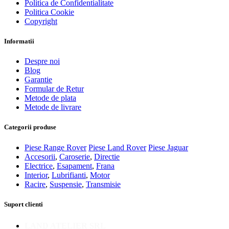
Politica de Confidentialitate
Politica Cookie
Copyright
Informatii
Despre noi
Blog
Garantie
Formular de Retur
Metode de plata
Metode de livrare
Categorii produse
Piese Range Rover
Piese Land Rover
Piese Jaguar
Accesorii
,
Caroserie
,
Directie
Electrice
,
Esapament
,
Frana
Interior
,
Lubrifianti
,
Motor
Racire
,
Suspensie
,
Transmisie
Suport clienti
LAND ATELIER SRL