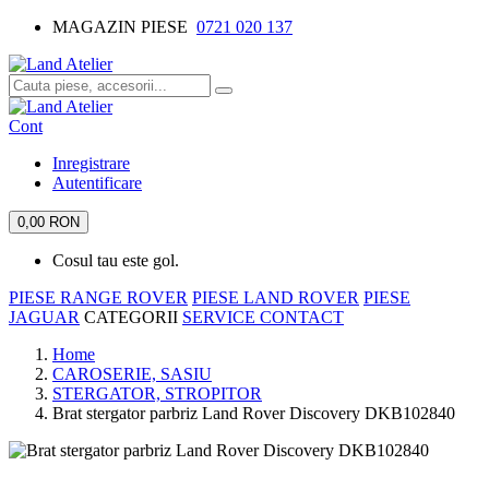
MAGAZIN PIESE
0721 020 137
Cont
Inregistrare
Autentificare
0,00 RON
Cosul tau este gol.
PIESE RANGE ROVER
PIESE LAND ROVER
PIESE
JAGUAR
CATEGORII
SERVICE
CONTACT
Home
CAROSERIE, SASIU
STERGATOR, STROPITOR
Brat stergator parbriz Land Rover Discovery DKB102840