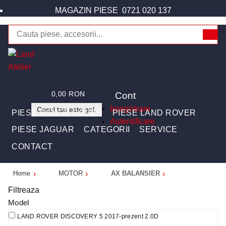
MAGAZIN PIESE
0721 020 137
Cont
0,00 RON
Inregistrare
Cosul tau este gol.
PIESE RANGE ROVER
PIESE LAND ROVER
Autentificare
PIESE JAGUAR
CATEGORII
SERVICE
CONTACT
Home
MOTOR
AX BALANSIER
Filtreaza
Model
LAND ROVER DISCOVERY 5 2017-prezent 2.0D