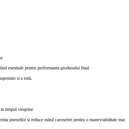
a.
 fiind esentiale pentru performanta produsului final.
pensiei si a rotii.
n timpul virajelor.
renta pneurilor si reduce ruliul caroseriei pentru o manevrabilitate mai