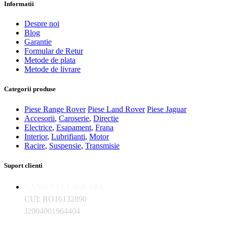
Informatii
Despre noi
Blog
Garantie
Formular de Retur
Metode de plata
Metode de livrare
Categorii produse
Piese Range Rover
Piese Land Rover
Piese Jaguar
Accesorii
,
Caroserie
,
Directie
Electrice
,
Esapament
,
Frana
Interior
,
Lubrifianti
,
Motor
Racire
,
Suspensie
,
Transmisie
Suport clienti
LAND ATELIER SRL
CUI: RO16132890
J2004001964404