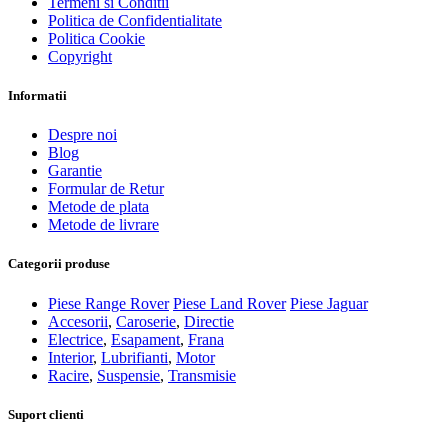
Termeni si Conditii
Politica de Confidentialitate
Politica Cookie
Copyright
Informatii
Despre noi
Blog
Garantie
Formular de Retur
Metode de plata
Metode de livrare
Categorii produse
Piese Range Rover
Piese Land Rover
Piese Jaguar
Accesorii
,
Caroserie
,
Directie
Electrice
,
Esapament
,
Frana
Interior
,
Lubrifianti
,
Motor
Racire
,
Suspensie
,
Transmisie
Suport clienti