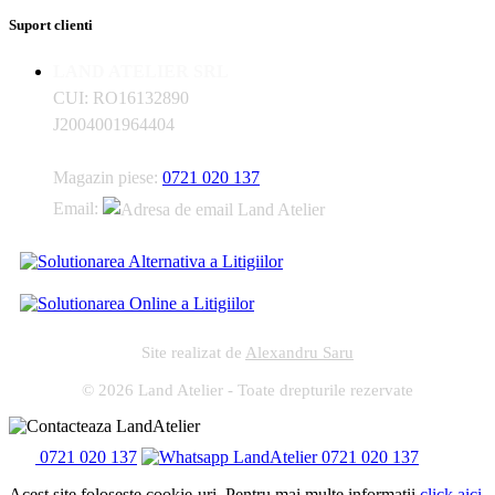
Suport clienti
LAND ATELIER SRL
CUI: RO16132890
J2004001964404
Magazin piese:
0721 020 137
Email:
Site realizat de
Alexandru Saru
© 2026 Land Atelier - Toate drepturile rezervate
0721 020 137
0721 020 137
Acest site foloseste cookie-uri. Pentru mai multe informatii
click aici
.