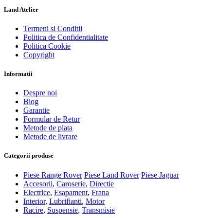
Land Atelier
Termeni si Conditii
Politica de Confidentialitate
Politica Cookie
Copyright
Informatii
Despre noi
Blog
Garantie
Formular de Retur
Metode de plata
Metode de livrare
Categorii produse
Piese Range Rover
Piese Land Rover
Piese Jaguar
Accesorii
,
Caroserie
,
Directie
Electrice
,
Esapament
,
Frana
Interior
,
Lubrifianti
,
Motor
Racire
,
Suspensie
,
Transmisie