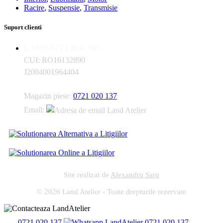
Racire
,
Suspensie
,
Transmisie
Suport clienti
LAND ATELIER SRL
CUI: RO16132890
J2004001964404
Magazin piese:
0721 020 137
Email:
Site realizat de
Alexandru Saru
© 2026 Land Atelier - Toate drepturile rezervate
0721 020 137
0721 020 137