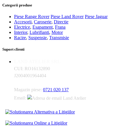
Categorii produse
Piese Range Rover
Piese Land Rover
Piese Jaguar
Accesorii
,
Caroserie
,
Directie
Electrice
,
Esapament
,
Frana
Interior
,
Lubrifianti
,
Motor
Racire
,
Suspensie
,
Transmisie
Suport clienti
LAND ATELIER SRL
CUI: RO16132890
J2004001964404
Magazin piese:
0721 020 137
Email: