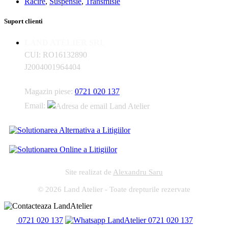
Racire
,
Suspensie
,
Transmisie
Suport clienti
LAND ATELIER SRL
CUI: RO16132890
J2004001964404
Magazin piese:
0721 020 137
Email:
Site realizat de
Alexandru Saru
© 2026 Land Atelier - Toate drepturile rezervate
0721 020 137
0721 020 137