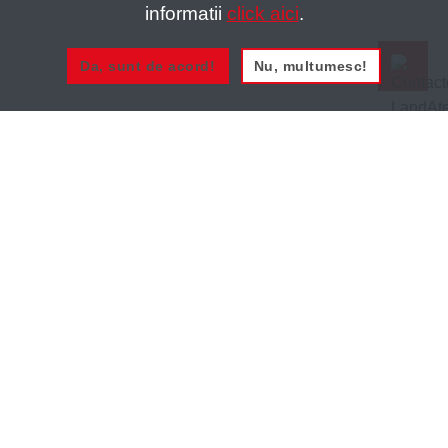
informatii
click aici
.
Da, sunt de acord!
Nu, multumesc!
0721 020 137
0721 020 137