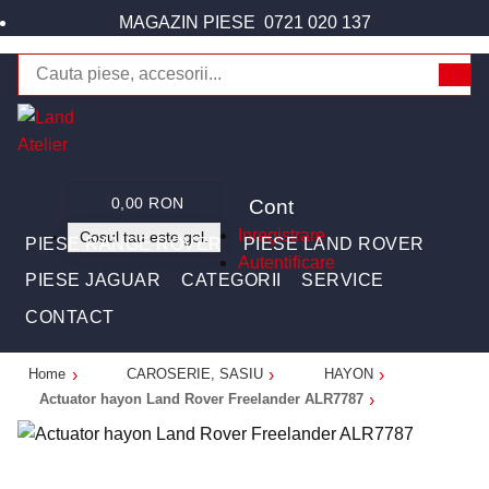
MAGAZIN PIESE
0721 020 137
Cont
0,00 RON
Inregistrare
Cosul tau este gol.
PIESE RANGE ROVER
PIESE LAND ROVER
Autentificare
PIESE JAGUAR
CATEGORII
SERVICE
CONTACT
Home
CAROSERIE, SASIU
HAYON
Actuator hayon Land Rover Freelander ALR7787